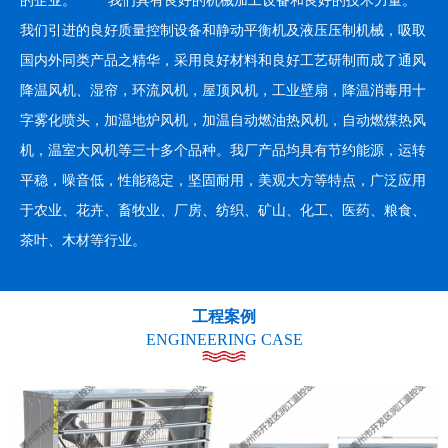
的企业。 我们具有良好的机械加工设备和良好的技术力量。
我们引进的良好质量控制设备和静动平衡机及液压压制机械，吸取
国内外同类产品之精华，采用良好材料和良好工艺研制而成了通风
降温风机、湿帘，环流风机，屋顶风机，工业壁扇，降温消毒用十
字雾化喷头，加温地炉风机，加温自动燃油热风机，自动燃煤热风
机，温室大风机等三十多个品种。我厂产品均具有节约能源，运转
平稳，噪音低，性能稳定，坚固耐用，美观大方等特点，广泛应用
于农业、花卉、畜牧业、厂房、纺织、矿山、化工、医药、粮食、
茶叶、木材等行业。
工程案例
ENGINEERING CASE