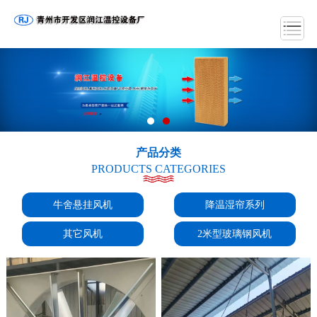
产品分类
PRODUCTS CATEGORIES
牛舍悬挂风机
降温湿帘系列
其它风机
2米型玻璃钢风机