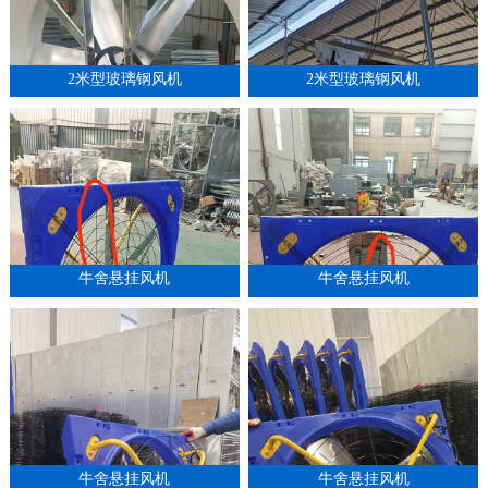
2米型玻璃钢风机
2米型玻璃钢风机
牛舍悬挂风机
牛舍悬挂风机
牛舍悬挂风机
牛舍悬挂风机