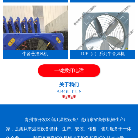
1
2
牛舍悬挂风机
DJF（d）系列牛舍风机
一键拨打电话
关于我们
ABOUT US
青州市开发区润江温控设备厂是山东省畜牧机械生产厂
家，是集从事温控设备设计、生产、安装、销售，售后服务于一体