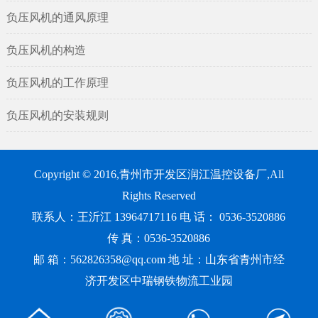
负压风机的通风原理
负压风机的构造
负压风机的工作原理
负压风机的安装规则
Copyright © 2016,青州市开发区润江温控设备厂,All
Rights Reserved
联系人：王沂江 13964717116 电 话： 0536-3520886
传 真：0536-3520886
邮 箱：562826358@qq.com 地 址：山东省青州市经
济开发区中瑞钢铁物流工业园