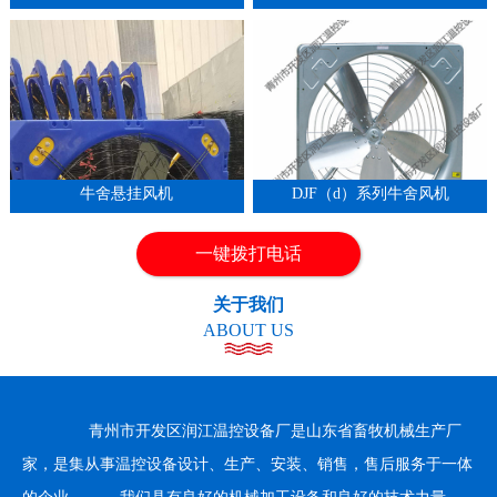
1
2
牛舍悬挂风机
DJF（d）系列牛舍风机
一键拨打电话
关于我们
ABOUT US
青州市开发区润江温控设备厂是山东省畜牧机械生产厂
家，是集从事温控设备设计、生产、安装、销售，售后服务于一体